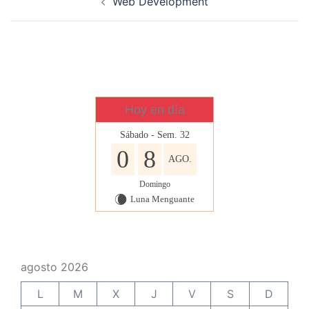
Web Development
de
entradas
Hoy en día
Sábado - Sem. 32
0
8
AGO.
Domingo
Luna Menguante
W
agosto 2026
L
M
X
J
V
S
D